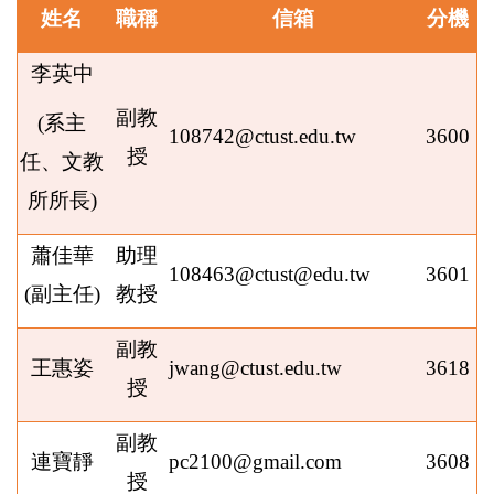
姓名
職稱
信箱
分機
李英中
副教
(
系主
108742@ctust.edu.tw
3600
授
任、文教
所所長
)
蕭佳華
助理
108463@ctust@edu.tw
3601
(
副主任
)
教授
副教
王惠姿
jwang@ctust.edu.tw
3618
授
副教
連寶靜
pc2100@gmail.com
3608
授