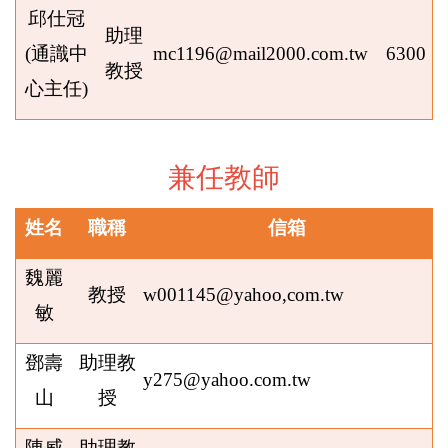
邱仕冠
助理
(
通識中
mc1196@mail2000.com.tw
6300
教授
心主任
)
兼任教師
姓名
職稱
信箱
魏麗
教授
w001145@yahoo,com.tw
敏
鄧壽
助理教
y275@yahoo.com.tw
山
授
陳威
助理教