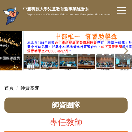
跳
中臺科技大學兒童教育暨事業經營系
到
Department of Childhood Education and Enterprise Management
主
要
內
容
區
首頁
師資團隊
師資團隊
專任教師