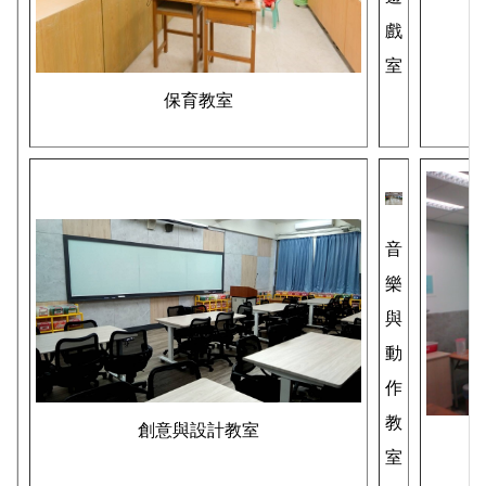
戲
室
保育教室
音
樂
與
動
作
教
創意與設計教室
室