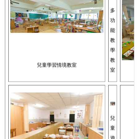
多
功
能
教
學
教
兒童學習情境教室
室
兒
童
遊