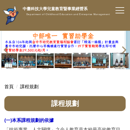
跳
中臺科技大學兒童教育暨事業經營系
到
Department of Childhood Education and Enterprise Management
主
要
內
容
區
首頁
課程規劃
課程規劃
(一)本系課程規劃的依據
「技術專業、人文關懷」之全人教育是本校最高的教育目