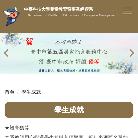
跳
中臺科技大學兒童教育暨事業經營系
到
Department of Childhood Education and Enterprise Management
主
要
內
容
區
首頁
學生成就
學生成就
★競賽獲獎
本系教師用心指導學生參與各項競賽，近年來獲獎名單如