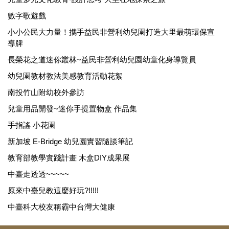
數字歌遊戲
小小公民大力量！攜手益民非營利幼兒園打造大里最萌環保宣
導牌
長榮花之道迷你叢林~益民非營利幼兒園幼童化身導覽員
幼兒園教材教法美感教育活動花絮
南投竹山附幼校外參訪
兒童用品開發~迷你手提置物盒 作品集
手指謠 小花園
新加坡 E-Bridge 幼兒園實習隨談筆記
教育部教學實踐計畫 木盒DIY成果展
中臺走透透~~~~~
原來中臺兒教這麼好玩?!!!!!
中臺科大校友稱霸中台灣大健康