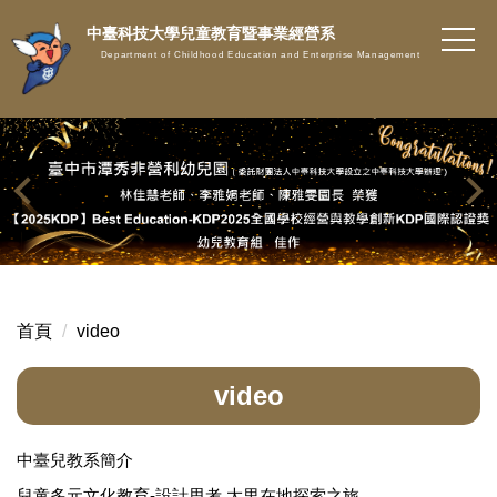
跳
中臺科技大學兒童教育暨事業經營系
到
Department of Childhood Education and Enterprise Management
主
要
內
容
區
首頁
video
video
中臺兒教系簡介
兒童多元文化教育-設計思考 大里在地探索之旅