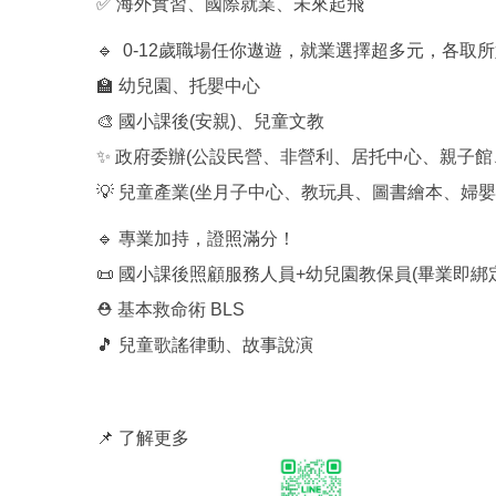
✅ 海外實習、國際就業、未來起飛
🔹 0-12歲職場任你遨遊，就業選擇超多元，各取
🏫 幼兒園、托嬰中心
🎨 國小課後(安親)、兒童文教
✨ 政府委辦(公設民營、非營利、居托中心、親子館
💡 兒童產業(坐月子中心、教玩具、圖書繪本、婦
🔹 專業加持，證照滿分！
📜 國小課後照顧服務人員+幼兒園教保員(畢業即
⛑️ 基本救命術 BLS
🎵 兒童歌謠律動、故事說演
📌 了解更多