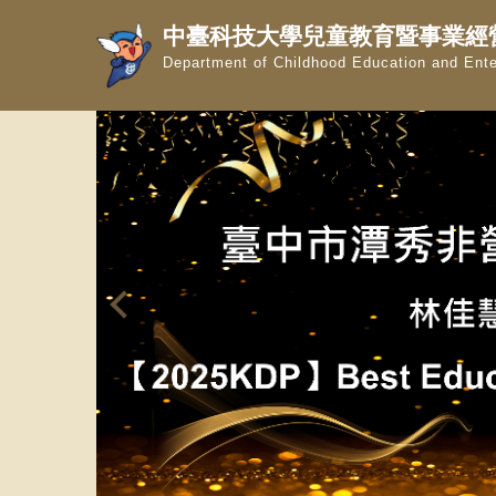
跳
中臺科技大學兒童教育暨事業經
到
Department of Childhood Education and Ent
主
要
內
容
區