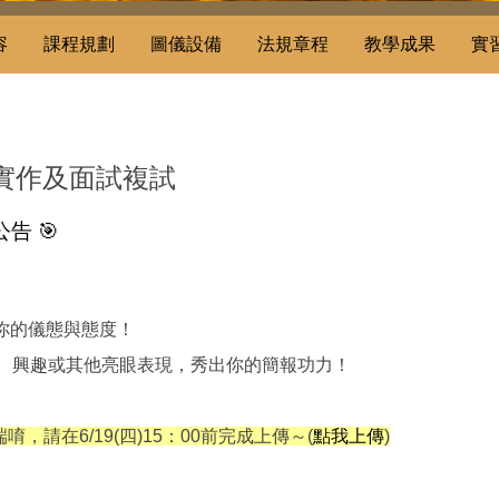
容
課程規劃
圖儀設備
法規章程
教學成果
實
段實作及面試複試
告 🎯
你的儀態與態度！
得、興趣或其他亮眼表現，秀出你的簡報功力！
請在6/19(四)15：00前完成上傳～(
點我上傳
)